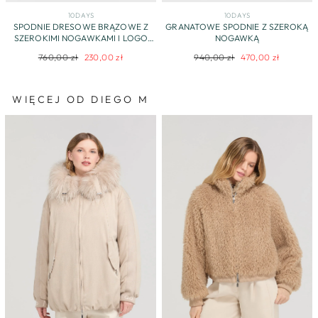
10DAYS
10DAYS
SPODNIE DRESOWE BRĄZOWE Z
GRANATOWE SPODNIE Z SZEROKĄ
SZEROKIMI NOGAWKAMI I LOGO
NOGAWKĄ
MARKI
Regularna
Cena
Regularna
Cena
760,00 zł
230,00 zł
940,00 zł
470,00 zł
cena
promocyjna
cena
promocyjna
WIĘCEJ OD DIEGO M