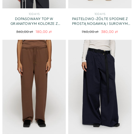
10DAYS
10DAYS
DOPASOWANY TOP W
PASTELOWO-ŻÓŁTE SPODNIE Z
GRANATOWYM KOLORZE Z
PROSTĄ NOGAWKĄ I SUROWYM
APLIKACJĄ Z LOGO MARKI
WYKOŃCZENIEM
Regularna
Cena
Regularna
Cena
360,00 zł
180,00 zł
760,00 zł
380,00 zł
cena
promocyjna
cena
promocyjna