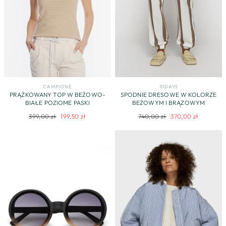
CAMPIONE
10DAYS
PRĄŻKOWANY TOP W BEŻOWO-
SPODNIE DRESOWE W KOLORZE
BIAŁE POZIOME PASKI
BEŻOWYM I BRĄZOWYM
Regularna
Cena
Regularna
Cena
399,00 zł
199,50 zł
740,00 zł
370,00 zł
cena
promocyjna
cena
promocyjna