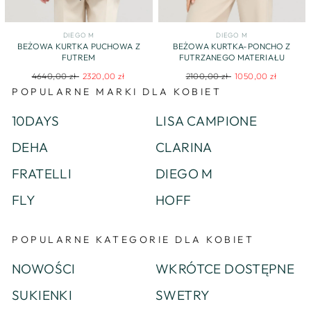
DIEGO M
DIEGO M
BEŻOWA KURTKA PUCHOWA Z
BEŻOWA KURTKA-PONCHO Z
FUTREM
FUTRZANEGO MATERIAŁU
Regular
Sale
Regular
Sale
4640,00 zł
2320,00 zł
2100,00 zł
1050,00 zł
price
price
price
price
POPULARNE MARKI DLA KOBIET
10DAYS
LISA CAMPIONE
DEHA
CLARINA
FRATELLI
DIEGO M
FLY
HOFF
POPULARNE KATEGORIE DLA KOBIET
NOWOŚCI
WKRÓTCE DOSTĘPNE
SUKIENKI
SWETRY