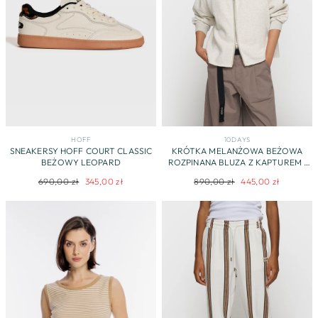
HOFF
10DAYS
SNEAKERSY HOFF COURT CLASSIC
KRÓTKA MELANŻOWA BEŻOWA
BEŻOWY LEOPARD
ROZPINANA BLUZA Z KAPTUREM I
HAFTEM
Regularna
Cena
Regularna
Cena
690,00 zł
345,00 zł
890,00 zł
445,00 zł
cena
promocyjna
cena
promocyjna