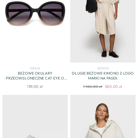
OKKIA
10DAYS
BEŻOWE OKULARY
DŁUGIE BEŻOWE KIMONO Z LOGO
PRZECIWSŁONECZNE CAT EYE O
MARKI NA PASEK
MATOWYM WYKOŃCZENIU
Regularna
Cena
139,00 zł
1 160,00 zł
580,00 zł
cena
promocyjna