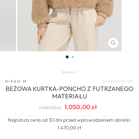
ZAMKNIJ
(ESC)
Główna
/
DIEGO M
25im-b305-0tc-817
BEŻOWA KURTKA-PONCHO Z FUTRZANEGO
MATERIAŁU
1.050,00 zł
Regularna
Cena
2.100,00 zł
cena
wyprzedaży
Najniższa cena od 30 dni przed wprowadzeniem obniżki:
1.470,00 zł