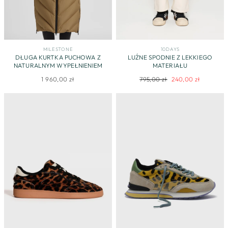
MILESTONE
10DAYS
DŁUGA KURTKA PUCHOWA Z
LUŹNE SPODNIE Z LEKKIEGO
NATURALNYM WYPEŁNIENIEM
MATERIAŁU
Regularna
Cena
1 960,00 zł
795,00 zł
240,00 zł
cena
promocyjna