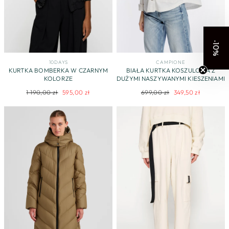
-10%
10DAYS
CAMPIONE
KURTKA BOMBERKA W CZARNYM
BIAŁA KURTKA KOSZULOWA Z
KOLORZE
DUŻYMI NASZYWANYMI KIESZENIAMI
Regularna
Cena
Regularna
Cena
1 190,00 zł
595,00 zł
699,00 zł
349,50 zł
cena
promocyjna
cena
promocyjna