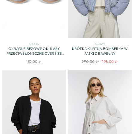
OKKIA
10DAYS
OKRĄGŁE BEŻOWE OKULARY
KRÓTKA KURTKA BOMBERKA W
PRZECIWSŁONECZNE OVERSIZE
PASKI Z BAWEŁNY
MARKI OKKIA
Regularna
Cena
139,00 zł
990,00 zł
495,00 zł
cena
promocyjna