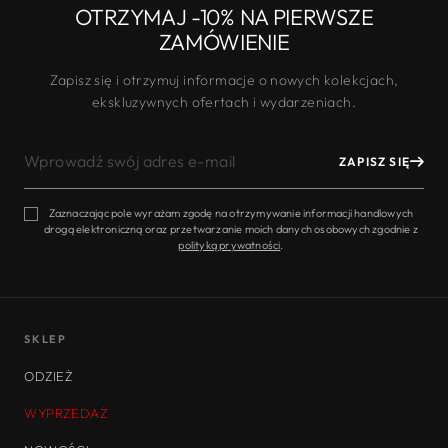
OTRZYMAJ -10% NA PIERWSZE
ZAMÓWIENIE
Zapisz się i otrzymuj informacje o nowych kolekcjach,
ekskluzywnych ofertach i wydarzeniach.
WPROWADŹ
ZAPISZ SIĘ
SWÓJ
ADRES
E-
Zaznaczając pole wyrażam zgodę na otrzymywanie informacji handlowych
drogą elektroniczną oraz przetwarzanie moich danych osobowych zgodnie z
MAIL
polityką prywatności
.
SKLEP
ODZIEŻ
WYPRZEDAŻ