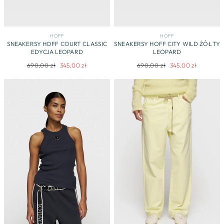
HOFF
HOFF
SNEAKERSY HOFF COURT CLASSIC
SNEAKERSY HOFF CITY WILD ŻÓŁTY
EDYCJA LEOPARD
LEOPARD
Regularna
Cena
Regularna
Cena
690,00 zł
345,00 zł
690,00 zł
345,00 zł
cena
promocyjna
cena
promocyjna