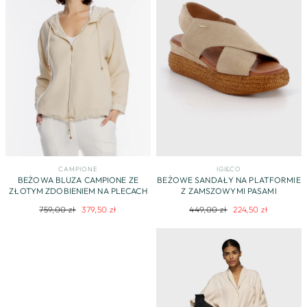
CAMPIONE
IGI&CO
BEŻOWA BLUZA CAMPIONE ZE
BEŻOWE SANDAŁY NA PLATFORMIE
ZŁOTYM ZDOBIENIEM NA PLECACH
Z ZAMSZOWYMI PASAMI
Regularna
Cena
Regularna
Cena
759,00 zł
379,50 zł
449,00 zł
224,50 zł
cena
promocyjna
cena
promocyjna