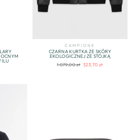
CAMPIONE
LARY
CZARNA KURTKA ZE SKÓRY
MOCNYM
EKOLOGICZNEJ ZE STÓJKĄ
ILU
Regularna
Cena
1 079,00 zł
323,70 zł
cena
promocyjna