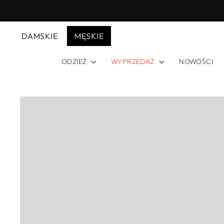
Przejdź
do
treści
DAMSKIE
MĘSKIE
ODZIEŻ
WYPRZEDAŻ
NOWOŚCI