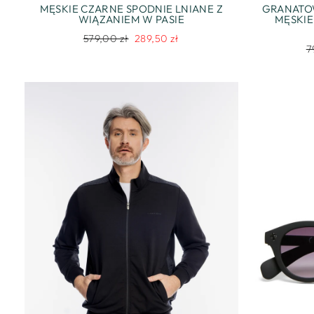
MĘSKIE CZARNE SPODNIE LNIANE Z
GRANATO
WIĄZANIEM W PASIE
MĘSKIE
Regularna
Cena
579,00 zł
289,50 zł
R
7
cena
promocyjna
c