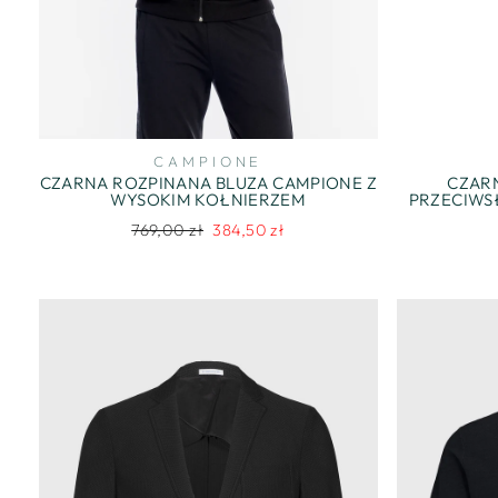
CAMPIONE
CZARNA ROZPINANA BLUZA CAMPIONE Z
CZAR
WYSOKIM KOŁNIERZEM
PRZECIWS
Regularna
Cena
769,00 zł
384,50 zł
cena
promocyjna