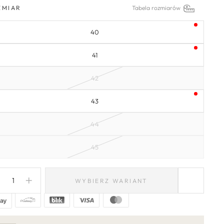
ZMIAR
Tabela rozmiarów
40
41
42
43
44
45
WYBIERZ WARIANT
−
+