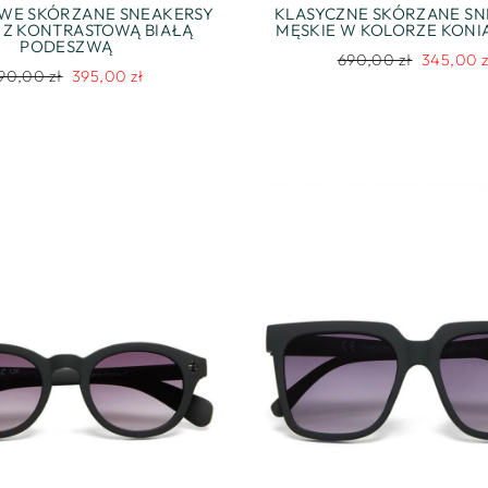
WE SKÓRZANE SNEAKERSY
KLASYCZNE SKÓRZANE SN
 Z KONTRASTOWĄ BIAŁĄ
MĘSKIE W KOLORZE KON
PODESZWĄ
Regularna
Cena
690,00 zł
345,00 z
egularna
Cena
90,00 zł
395,00 zł
cena
promocyj
ena
promocyjna