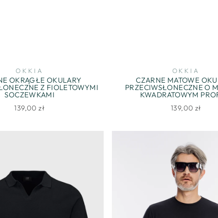
OKKIA
OKKIA
NE OKRĄGŁE OKULARY
CZARNE MATOWE OKU
ŁONECZNE Z FIOLETOWYMI
PRZECIWSŁONECZNE O 
SOCZEWKAMI
KWADRATOWYM PROF
139,00 zł
139,00 zł