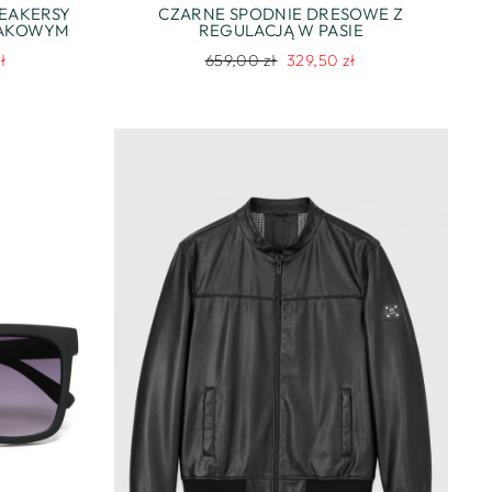
EAKERSY
CZARNE SPODNIE DRESOWE Z
IAKOWYM
REGULACJĄ W PASIE
Regularna
Cena
ł
659,00 zł
329,50 zł
na
cena
promocyjna