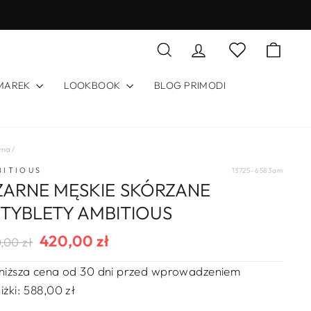
Szukaj
Zaloguj się
Koszy
Lista życzeń
 MAREK
LOOKBOOK
BLOG PRIMODI
wna
/
BITIOUS
13725-6583am
ZARNE MĘSKIE SKÓRZANE
ZTYBLETY AMBITIOUS
420,00 zł
ularna
na
,00 zł
a
rzedaży
niższa cena od 30 dni przed wprowadzeniem
iżki:
588,00 zł