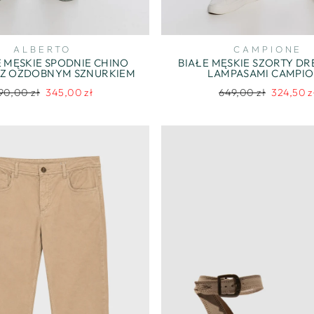
ALBERTO
CAMPIONE
 MĘSKIE SPODNIE CHINO
BIAŁE MĘSKIE SZORTY D
 Z OZDOBNYM SZNURKIEM
LAMPASAMI CAMPI
egularna
Cena
Regularna
Cena
90,00 zł
345,00 zł
649,00 zł
324,50 z
ena
promocyjna
cena
promocyj