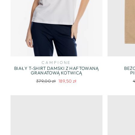
CAMPIONE
BIAŁY T-SHIRT DAMSKI Z HAFTOWANĄ
BEŻ
GRANATOWĄ KOTWICĄ
P
Regularna
Cena
R
379,00 zł
189,50 zł
cena
promocyjna
c