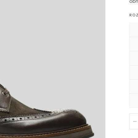
obn
RO