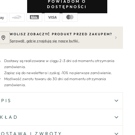
POWIADOM O
DOSTĘPNOŚCI
WOLISZ ZOBACZYĆ PRODUKT PRZED ZAKUPEM?
Sprawdź, gdzie znajdują się nasze butiki.
Dostawy są realizowane w ciągu 2-3 dni od momentu otrzymania
zamówienia.
Zapisz się do newslettera i zyskaj -10% na pierwsze zamówienie.
Możliwość zwrotu towaru do 30 dni od momentu otrzymania
zamówienia.
OPIS
SKŁAD
DOSTAWA I ZWROTY