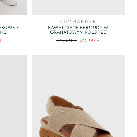
COMMANDER
RESOWE Z
BAWEŁNIANE BERMUDY W
ONE
GRANATOWYM KOLORZE
Regularna
Cena
ł
470,00 zł
235,00 zł
na
cena
promocyjna