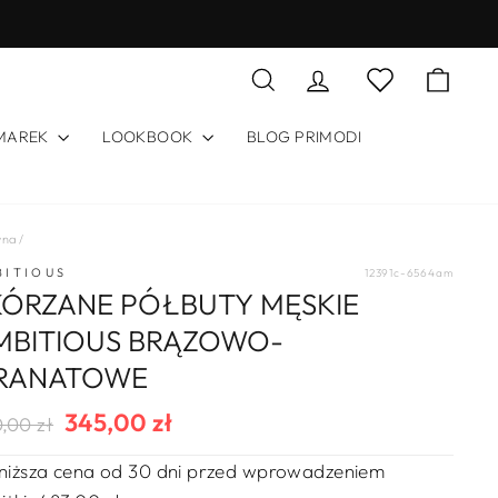
Szukaj
Zaloguj się
Koszy
Lista życzeń
 MAREK
LOOKBOOK
BLOG PRIMODI
wna
/
BITIOUS
12391c-6564am
KÓRZANE PÓŁBUTY MĘSKIE
MBITIOUS BRĄZOWO-
RANATOWE
345,00 zł
ularna
na
,00 zł
a
rzedaży
niższa cena od 30 dni przed wprowadzeniem