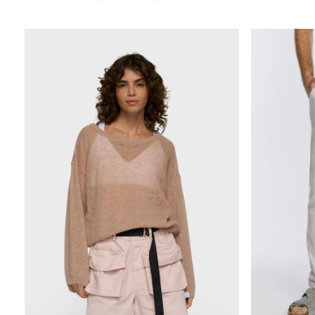
cena
promocyjna
ce