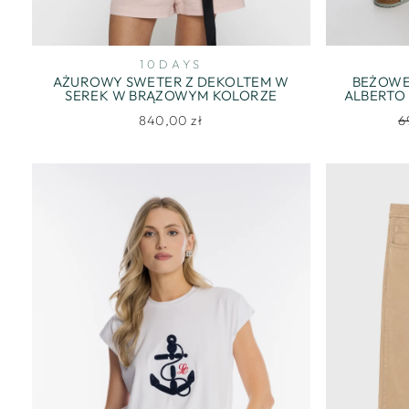
10DAYS
AŻUROWY SWETER Z DEKOLTEM W
BEŻOWE
SEREK W BRĄZOWYM KOLORZE
ALBERTO
R
840,00 zł
6
c