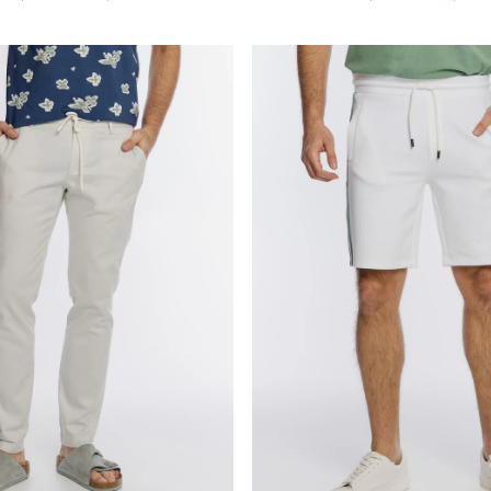
na
promocyjna
cena
promocyj