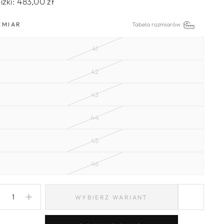
iżki:
483,00 zł
ZMIAR
Tabela rozmiarów
41
42
43
44
45
46
WYBIERZ WARIANT
−
+