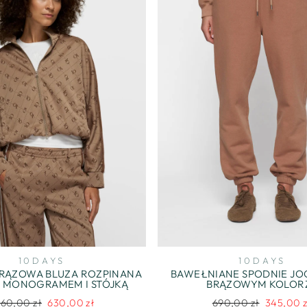
10DAYS
10DAYS
RĄZOWA BLUZA ROZPINANA
BAWEŁNIANE SPODNIE J
Z MONOGRAMEM I STÓJKĄ
BRĄZOWYM KOLOR
gularna
Cena
Regularna
Cena
260,00 zł
630,00 zł
690,00 zł
345,00 z