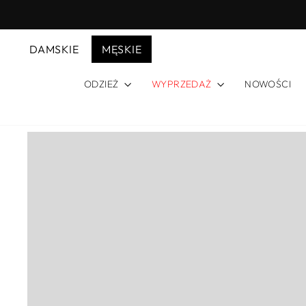
Przejdź
do
treści
DAMSKIE
MĘSKIE
ODZIEŻ
WYPRZEDAŻ
NOWOŚCI