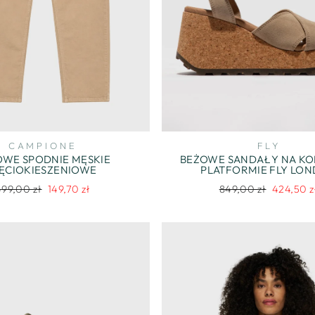
CAMPIONE
FLY
OWE SPODNIE MĘSKIE
BEŻOWE SANDAŁY NA K
IĘCIOKIESZENIOWE
PLATFORMIE FLY LO
egularna
Cena
Regularna
Cena
499,00 zł
149,70 zł
849,00 zł
424,50 z
ena
promocyjna
cena
promocyj