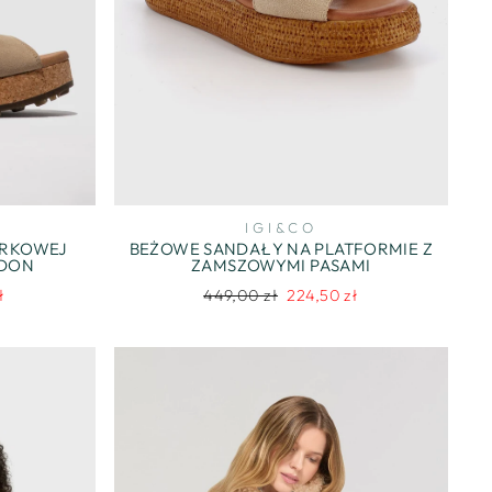
IGI&CO
ORKOWEJ
BEŻOWE SANDAŁY NA PLATFORMIE Z
NDON
ZAMSZOWYMI PASAMI
Regularna
Cena
ł
449,00 zł
224,50 zł
na
cena
promocyjna