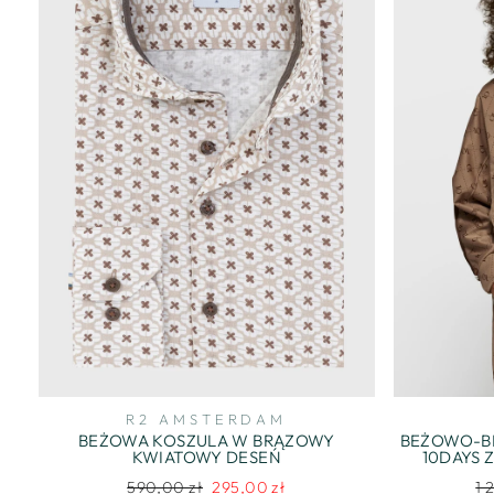
R2 AMSTERDAM
BEŻOWA KOSZULA W BRĄZOWY
BEŻOWO-B
KWIATOWY DESEŃ
10DAYS 
Regularna
Cena
Re
590,00 zł
295,00 zł
1 