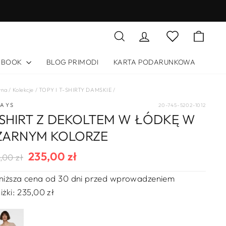
DARMOWE ZWRO
Szukaj
Zaloguj się
Koszy
Lista życzeń
KBOOK
BLOG PRIMODI
KARTA PODARUNKOWA
wna
/
Kolekcje
/
TOPY I T-SHIRTY DAMSKIE
/
DAYS
20-745-5202-1012
-SHIRT Z DEKOLTEM W ŁÓDKĘ W
ZARNYM KOLORZE
235,00 zł
ularna
na
,00 zł
a
rzedaży
niższa cena od 30 dni przed wprowadzeniem
iżki:
235,00 zł