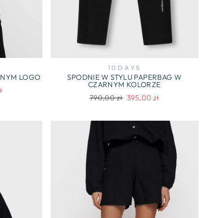
10DAYS
ANYM LOGO
SPODNIE W STYLU PAPERBAG W
CZARNYM KOLORZE
ł
Regularna
Cena
790,00 zł
395,00 zł
na
cena
promocyjna