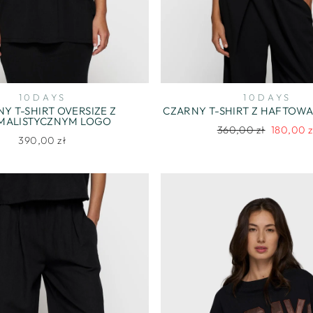
10DAYS
10DAYS
Y T-SHIRT OVERSIZE Z
CZARNY T-SHIRT Z HAFTOW
MALISTYCZNYM LOGO
Regularna
Cena
360,00 zł
180,00 z
390,00 zł
cena
promocyj