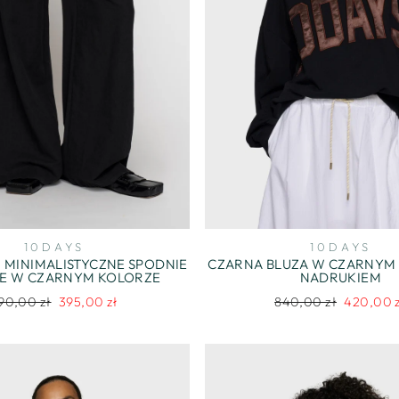
10DAYS
10DAYS
 MINIMALISTYCZNE SPODNIE
CZARNA BLUZA W CZARNYM 
E W CZARNYM KOLORZE
NADRUKIEM
egularna
Cena
Regularna
Cena
90,00 zł
395,00 zł
840,00 zł
420,00 
ena
promocyjna
cena
promocyj