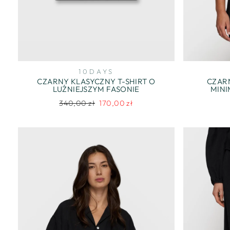
10DAYS
CZARNY KLASYCZNY T-SHIRT O
CZARN
LUŹNIEJSZYM FASONIE
MINI
Regularna
Cena
340,00 zł
170,00 zł
cena
promocyjna