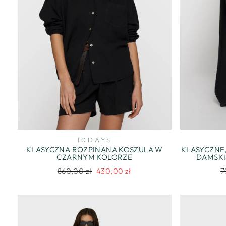
10DAYS
KLASYCZNA ROZPINANA KOSZULA W
KLASYCZNE,
CZARNYM KOLORZE
DAMSKI
Regularna
Cena
R
860,00 zł
430,00 zł
7
cena
promocyjna
c