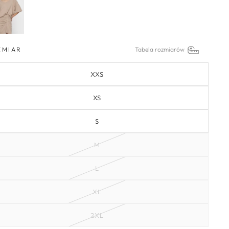
ZMIAR
Tabela rozmiarów
XXS
XS
S
M
L
XL
2XL