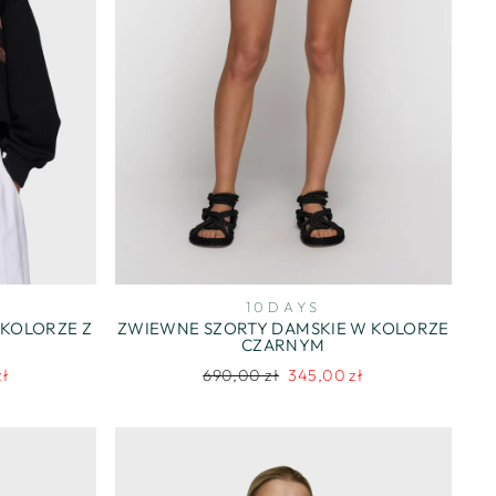
10DAYS
KOLORZE Z
ZWIEWNE SZORTY DAMSKIE W KOLORZE
CZARNYM
Regularna
Cena
zł
690,00 zł
345,00 zł
na
cena
promocyjna