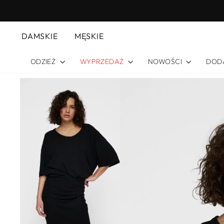
Przejdź
do każdego zamówienia
RMOWA WYSYŁKA
do
treści
DAMSKIE
MĘSKIE
ODZIEŻ
WYPRZEDAŻ
NOWOŚCI
DOD