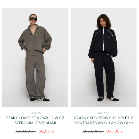
10DAYS
10DAYS
SZARY KOMPLET KOSZULOWY Z
CZARNY SPORTOWY KOMPLET Z
SZEROKIMI SPODNIAMI
KONTRASTOWYMI LAMÓWKAMI
10DAYS
Regular
Sale
Regular
Sale
1680,00 zł
1512,00 zł
2050,00 zł
1845,00 zł
price
price
price
price