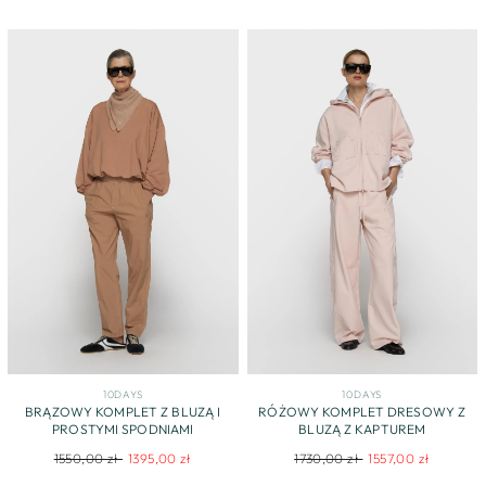
10DAYS
10DAYS
BRĄZOWY KOMPLET Z BLUZĄ I
RÓŻOWY KOMPLET DRESOWY Z
PROSTYMI SPODNIAMI
BLUZĄ Z KAPTUREM
Regular
Sale
Regular
Sale
1550,00 zł
1395,00 zł
1730,00 zł
1557,00 zł
price
price
price
price