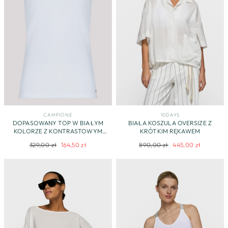
CAMPIONE
10DAYS
DOPASOWANY TOP W BIAŁYM
BIAŁA KOSZULA OVERSIZE Z
KOLORZE Z KONTRASTOWYM
KRÓTKIM RĘKAWEM
AKCENTEM
Regularna
Cena
Regularna
Cena
329,00 zł
164,50 zł
890,00 zł
445,00 zł
cena
promocyjna
cena
promocyjna