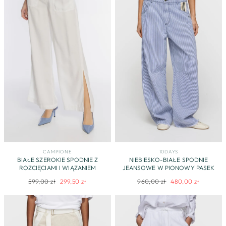
CAMPIONE
10DAYS
BIAŁE SZEROKIE SPODNIE Z
NIEBIESKO-BIAŁE SPODNIE
ROZCIĘCIAMI I WIĄZANIEM
JEANSOWE W PIONOWY PASEK
Regularna
Cena
Regularna
Cena
599,00 zł
299,50 zł
960,00 zł
480,00 zł
cena
promocyjna
cena
promocyjna