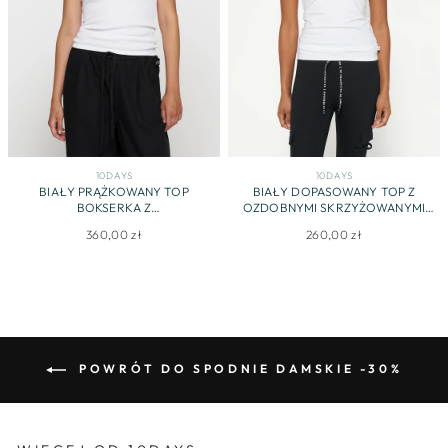
10DAYS
10DAYS
BIAŁY PRĄŻKOWANY TOP
BIAŁY DOPASOWANY TOP Z
BOKSERKA Z
OZDOBNYMI SKRZYŻOWANYMI
CHARAKTERYSTYCZNYM LOGO
RAMIĄCZKAMI ZDOBIONYMI
360,00 zł
260,00 zł
CYRKONIAMI
POWRÓT DO SPODNIE DAMSKIE -30%