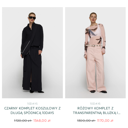
10DAYS
10DAYS
CZARNY KOMPLET KOSZULOWY Z
RÓŻOWY KOMPLET Z
DŁUGĄ SPÓDNICĄ 10DAYS
TRANSPARENTNĄ BLUZKĄ I
SPODNIAMI
Regular
Sale
Regular
Sale
1720,00 zł
1548,00 zł
1300,00 zł
1170,00 zł
price
price
price
price