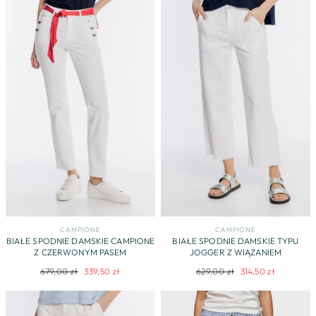
CAMPIONE
CAMPIONE
BIAŁE SPODNIE DAMSKIE CAMPIONE
BIAŁE SPODNIE DAMSKIE TYPU
Z CZERWONYM PASEM
JOGGER Z WIĄZANIEM
Regularna
Cena
Regularna
Cena
679,00 zł
339,50 zł
629,00 zł
314,50 zł
cena
promocyjna
cena
promocyjna