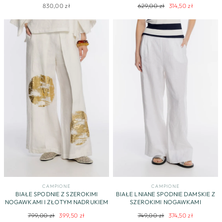
NOGAWKAMI Z BRĄZOWYMI
Regularna
Cena
830,00 zł
629,00 zł
314,50 zł
NASZYCIAMI
cena
promocyjna
CAMPIONE
CAMPIONE
BIAŁE SPODNIE Z SZEROKIMI
BIAŁE LNIANE SPODNIE DAMSKIE Z
NOGAWKAMI I ZŁOTYM NADRUKIEM
SZEROKIMI NOGAWKAMI
Regularna
Cena
Regularna
Cena
799,00 zł
399,50 zł
749,00 zł
374,50 zł