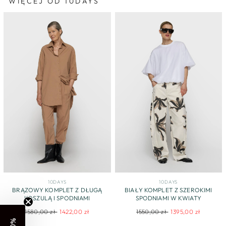
WIĘCEJ OD 10DAYS
10DAYS
10DAYS
BRĄZOWY KOMPLET Z DŁUGĄ
BIAŁY KOMPLET Z SZEROKIMI
KOSZULĄ I SPODNIAMI
SPODNIAMI W KWIATY
Regular
Sale
Regular
Sale
1580,00 zł
1422,00 zł
1550,00 zł
1395,00 zł
price
price
price
price