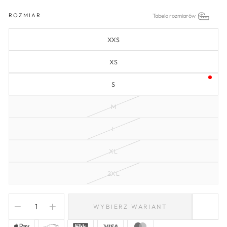
ROZMIAR
Tabela rozmiarów
XXS
XS
S
M
L
XL
2XL
WYBIERZ WARIANT
−
+