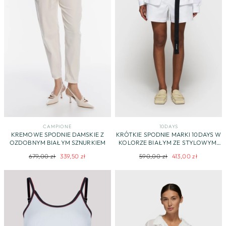
CAMPIONE
10DAYS
KREMOWE SPODNIE DAMSKIE Z
KRÓTKIE SPODNIE MARKI 10DAYS W
OZDOBNYM BIAŁYM SZNURKIEM
KOLORZE BIAŁYM ZE STYLOWYMI
KIESZONKAMI
Regularna
Cena
Regularna
Cena
679,00 zł
339,50 zł
590,00 zł
413,00 zł
cena
promocyjna
cena
promocyjna