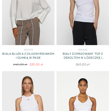
10DAYS
10DAYS
BIAŁA BLUZKA Z DŁUGIM REKAWEM
BIAŁY DOPASOWANY TOP Z
I GUMKĄ W PASIE
DEKOLTEM W ŁÓDECZKĘ I
BROKATOWYMI RAMIĄCZKAMI
Regularna
Cena
640,00 zł
320,00 zł
260,00 zł
cena
promocyjna