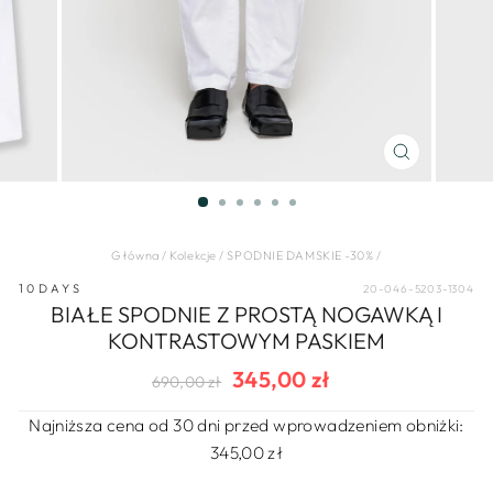
ZAMKNIJ
(ESC)
Główna
/
Kolekcje
/
SPODNIE DAMSKIE -30%
/
10DAYS
20-046-5203-1304
BIAŁE SPODNIE Z PROSTĄ NOGAWKĄ I
KONTRASTOWYM PASKIEM
345,00 zł
Regularna
Cena
690,00 zł
cena
wyprzedaży
Najniższa cena od 30 dni przed wprowadzeniem obniżki:
345,00 zł