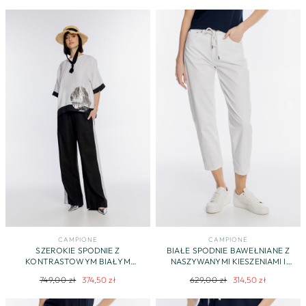
cena
promocyjna
cena
promocyjna
CAMPIONE
CAMPIONE
SZEROKIE SPODNIE Z
BIAŁE SPODNIE BAWEŁNIANE Z
KONTRASTOWYM BIAŁYM
NASZYWANYMI KIESZENIAMI I
LAMPASEM
PRZESZYCIAMI
Regularna
Cena
Regularna
Cena
749,00 zł
374,50 zł
629,00 zł
314,50 zł
cena
promocyjna
cena
promocyjna