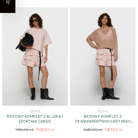
-10%
10DAYS
10DAYS
RÓŻOWY KOMPLET Z BLUZKĄ I
BEŻOWY KOMPLET Z
SZORTAMI CARGO
TRANSPARENTNYM SWETREM I
SZORTAMI
Regular
Sale
Regular
Sale
1150,00 zł
1035,00 zł
1430,00 zł
1287,00 zł
price
price
price
price