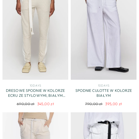
10DAYS
10DAYS
DRESOWE SPODNIE W KOLORZE
SPODNIE CULOTTE W KOLORZE
ECRU ZE STYLOWYMI, BIAŁYM
BIAŁYM
NASZYCIAMI
Regularna
Cena
Regularna
Cena
690,00 zł
345,00 zł
790,00 zł
395,00 zł
cena
promocyjna
cena
promocyjna