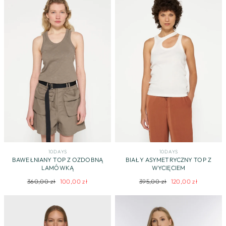
10DAYS
10DAYS
BAWEŁNIANY TOP Z OZDOBNĄ
BIAŁY ASYMETRYCZNY TOP Z
LAMÓWKĄ
WYCIĘCIEM
Regularna
Cena
Regularna
Cena
360,00 zł
100,00 zł
395,00 zł
120,00 zł
cena
promocyjna
cena
promocyjna