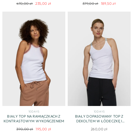
KOTWICĄ
Regularna
Cena
Regularna
Cena
470,00 zł
235,00 zł
379,00 zł
189,50 zł
cena
promocyjna
cena
promocyjna
10DAYS
10DAYS
BIAŁY TOP NA RAMIĄCZKACH Z
BIAŁY DOPASOWANY TOP Z
KONTRASTOWYM WYKOŃCZENIEM
DEKOLTEM W ŁÓDECZKĘ I
BROKATOWYMI RAMIĄCZKAMI
Regularna
Cena
390,00 zł
195,00 zł
260,00 zł