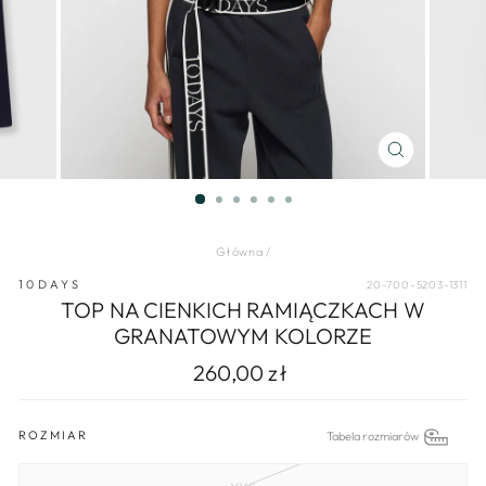
ZAMKNIJ
(ESC)
Główna
/
10DAYS
20-700-5203-1311
TOP NA CIENKICH RAMIĄCZKACH W
GRANATOWYM KOLORZE
260,00 zł
Regularna
Cena
cena
wyprzedaży
ROZMIAR
Tabela rozmiarów