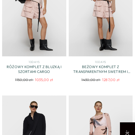
10DAYS
10DAYS
RÓŻOWY KOMPLET Z BLUZKĄ I
BEŻOWY KOMPLET Z
SZORTAMI CARGO
TRANSPARENTNYM SWETREM I
SZORTAMI
Regular
Sale
Regular
Sale
1150,00 zł
1035,00 zł
1430,00 zł
1287,00 zł
price
price
price
price