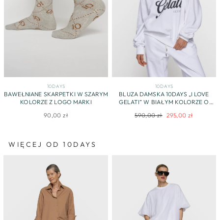
10DAYS
10DAYS
BAWEŁNIANE SKARPETKI W SZARYM
BLUZA DAMSKA 10DAYS „I LOVE
KOLORZE Z LOGO MARKI
GELATI” W BIAŁYM KOLORZE O
OVERSIZOWYM FASONIE
Regularna
Cena
90,00 zł
590,00 zł
295,00 zł
cena
promocyjna
WIĘCEJ OD 10DAYS