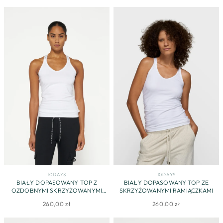
cena
promocyjna
10DAYS
10DAYS
BIAŁY DOPASOWANY TOP Z
BIAŁY DOPASOWANY TOP ZE
OZDOBNYMI SKRZYŻOWANYMI
SKRZYŻOWANYMI RAMIĄCZKAMI
RAMIĄCZKAMI ZDOBIONYMI
260,00 zł
260,00 zł
CYRKONIAMI