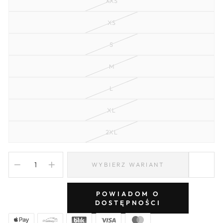
XXS
XS
S
M
L
XL
2XL
WYBIERZ WARIANT
−
+
POWIADOM O
DOSTĘPNOŚCI