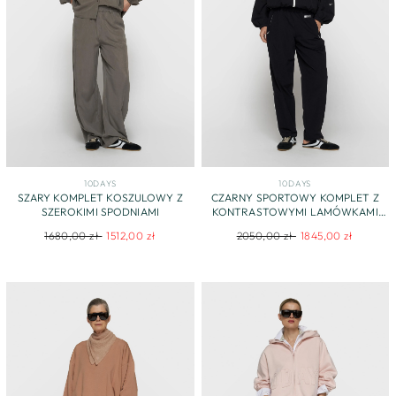
10DAYS
10DAYS
SZARY KOMPLET KOSZULOWY Z
CZARNY SPORTOWY KOMPLET Z
SZEROKIMI SPODNIAMI
KONTRASTOWYMI LAMÓWKAMI
10DAYS
Regular
Sale
Regular
Sale
1680,00 zł
1512,00 zł
2050,00 zł
1845,00 zł
price
price
price
price