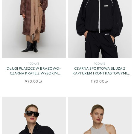
10DAYS
10DAYS
DŁUGI PŁASZCZ W BRĄZOWO-
CZARNA SPORTOWA BLUZA Z
CZARNĄ KRATĘ Z WYSOKIM
KAPTUREM I KONTRASTOWYMI
KOŁNIERZEM
LAMÓWKAMI
990,00 zł
1190,00 zł