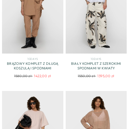
10DAYS
10DAYS
BRĄZOWY KOMPLET Z DŁUGĄ
BIAŁY KOMPLET Z SZEROKIMI
KOSZULĄ I SPODNIAMI
SPODNIAMI W KWIATY
Regular
Sale
Regular
Sale
1580,00 zł
1422,00 zł
1550,00 zł
1395,00 zł
price
price
price
price