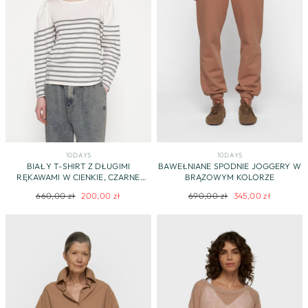
10DAYS
10DAYS
BIAŁY T-SHIRT Z DŁUGIMI
BAWEŁNIANE SPODNIE JOGGERY W
RĘKAWAMI W CIENKIE, CZARNE
BRĄZOWYM KOLORZE
PASKI
Regularna
Cena
Regularna
Cena
660,00 zł
200,00 zł
690,00 zł
345,00 zł
cena
promocyjna
cena
promocyjna