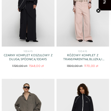
-10%
10DAYS
10DAYS
CZARNY KOMPLET KOSZULOWY Z
RÓŻOWY KOMPLET Z
DŁUGĄ SPÓDNICĄ 10DAYS
TRANSPARENTNĄ BLUZKĄ I
SPODNIAMI
Regular
Sale
Regular
Sale
1720,00 zł
1548,00 zł
1300,00 zł
1170,00 zł
price
price
price
price