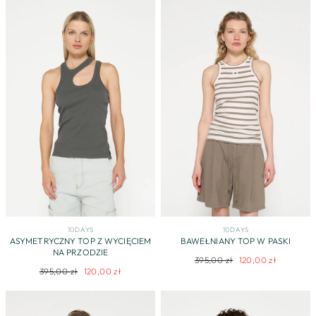
10DAYS
10DAYS
ASYMETRYCZNY TOP Z WYCIĘCIEM
BAWEŁNIANY TOP W PASKI
NA PRZODZIE
Regularna
Cena
395,00 zł
120,00 zł
Regularna
Cena
395,00 zł
120,00 zł
cena
promocyjna
cena
promocyjna