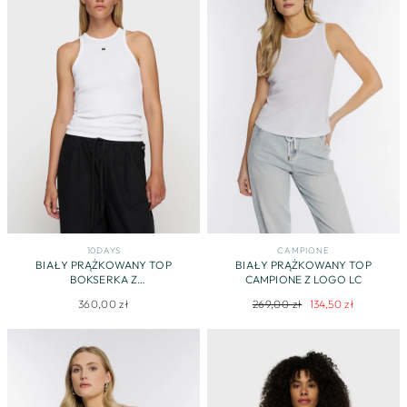
10DAYS
CAMPIONE
BIAŁY PRĄŻKOWANY TOP
BIAŁY PRĄŻKOWANY TOP
BOKSERKA Z
CAMPIONE Z LOGO LC
CHARAKTERYSTYCZNYM LOGO
Regularna
Cena
360,00 zł
269,00 zł
134,50 zł
cena
promocyjna