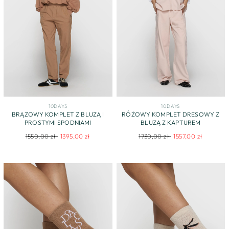
10DAYS
10DAYS
BRĄZOWY KOMPLET Z BLUZĄ I
RÓŻOWY KOMPLET DRESOWY Z
PROSTYMI SPODNIAMI
BLUZĄ Z KAPTUREM
Regular
Sale
Regular
Sale
1550,00 zł
1395,00 zł
1730,00 zł
1557,00 zł
price
price
price
price