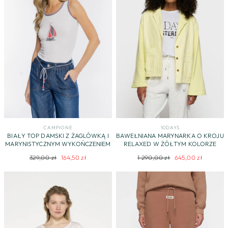
CAMPIONE
10DAYS
BIAŁY TOP DAMSKI Z ŻAGLÓWKĄ I
BAWEŁNIANA MARYNARKA O KROJU
MARYNISTYCZNYM WYKOŃCZENIEM
RELAXED W ŻÓŁTYM KOLORZE
Regularna
Cena
Regularna
Cena
329,00 zł
164,50 zł
1 290,00 zł
645,00 zł
cena
promocyjna
cena
promocyjna