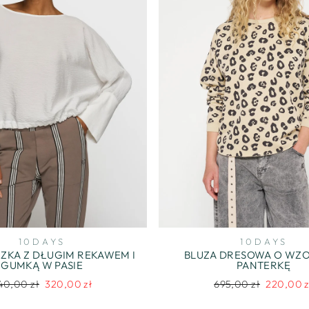
10DAYS
10DAYS
UZKA Z DŁUGIM REKAWEM I
BLUZA DRESOWA O WZ
GUMKĄ W PASIE
PANTERKĘ
egularna
Cena
Regularna
Cena
40,00 zł
320,00 zł
695,00 zł
220,00 z
ena
promocyjna
cena
promocyj