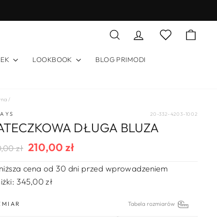
Szukaj
Zaloguj się
Koszy
Lista życzeń
REK
LOOKBOOK
BLOG PRIMODI
wna
/
DAYS
20-332-4203-1002
IATECZKOWA DŁUGA BLUZA
210,00 zł
ularna
na
,00 zł
a
rzedaży
niższa cena od 30 dni przed wprowadzeniem
iżki:
345,00 zł
ZMIAR
Tabela rozmiarów