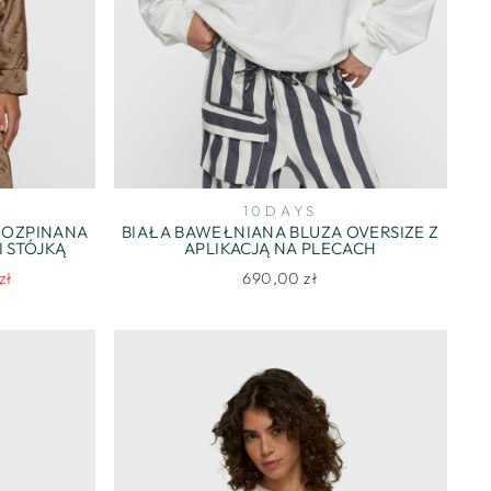
10DAYS
ROZPINANA
BIAŁA BAWEŁNIANA BLUZA OVERSIZE Z
 STÓJKĄ
APLIKACJĄ NA PLECACH
zł
690,00 zł
jna