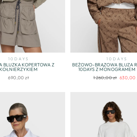
10DAYS
10DAYS
 BLUZKA KOPERTOWA Z
BEŻOWO-BRĄZOWA BLUZA 
KOŁNIERZYKIEM
10DAYS Z MONOGRAMEM I
Regularna
Cena
690,00 zł
1 260,00 zł
630,00 
cena
promocy