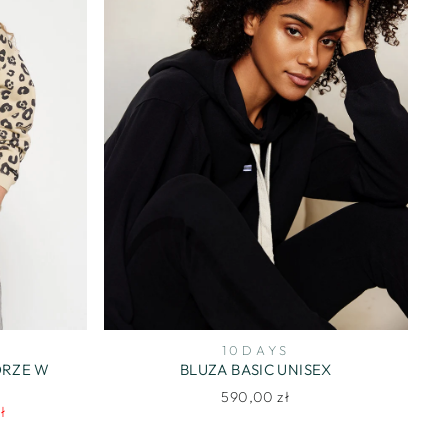
10DAYS
ORZE W
BLUZA BASIC UNISEX
590,00 zł
ł
na