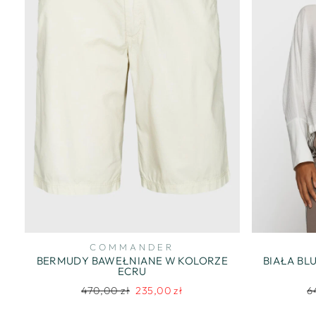
COMMANDER
BERMUDY BAWEŁNIANE W KOLORZE
BIAŁA BL
ECRU
Regularna
Cena
R
470,00 zł
235,00 zł
6
cena
promocyjna
c