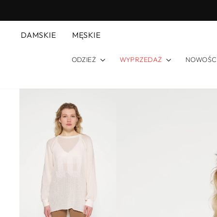
Przejdź
do
treści
DAMSKIE
MĘSKIE
ODZIEŻ
WYPRZEDAŻ
NOWOŚC