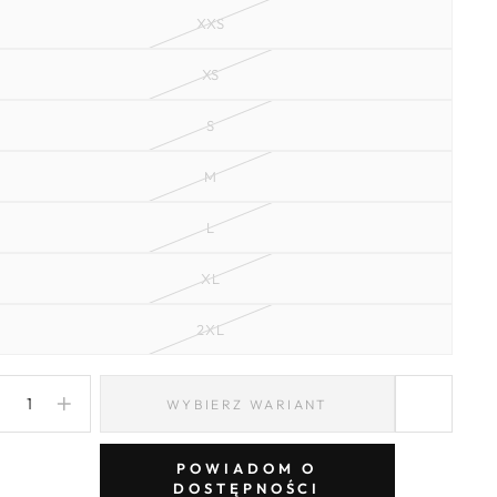
XXS
XS
S
M
L
XL
2XL
WYBIERZ WARIANT
−
+
POWIADOM O
DOSTĘPNOŚCI