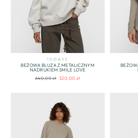
10DAYS
BEŻOWA BLUZA Z METALICZNYM
BEŻOWA
NADRUKIEM SMILE LOVE
Regularna
Cena
640,00 zł
320,00 zł
cena
promocyjna