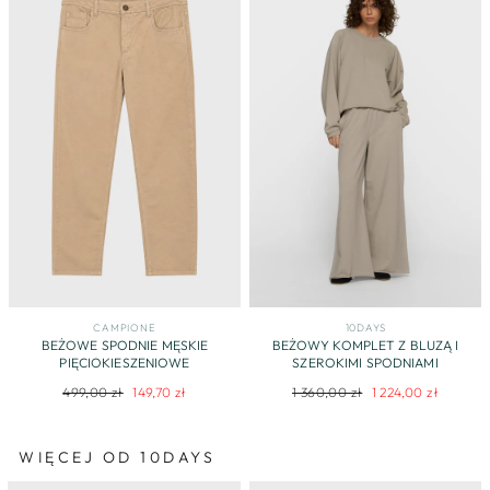
CAMPIONE
10DAYS
BEŻOWE SPODNIE MĘSKIE
BEŻOWY KOMPLET Z BLUZĄ I
PIĘCIOKIESZENIOWE
SZEROKIMI SPODNIAMI
Regularna
Cena
Regularna
Cena
499,00 zł
149,70 zł
1 360,00 zł
1 224,00 zł
cena
promocyjna
cena
promocyjna
WIĘCEJ OD 10DAYS