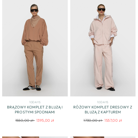
10DAYS
10DAYS
BRĄZOWY KOMPLET Z BLUZĄ I
RÓŻOWY KOMPLET DRESOWY Z
PROSTYMI SPODNIAMI
BLUZĄ Z KAPTUREM
Regular
Sale
Regular
Sale
1550,00 zł
1395,00 zł
1730,00 zł
1557,00 zł
price
price
price
price