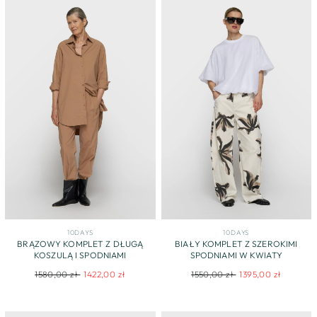
10DAYS
10DAYS
BRĄZOWY KOMPLET Z DŁUGĄ
BIAŁY KOMPLET Z SZEROKIMI
KOSZULĄ I SPODNIAMI
SPODNIAMI W KWIATY
Regular
Sale
Regular
Sale
1580,00 zł
1422,00 zł
1550,00 zł
1395,00 zł
price
price
price
price