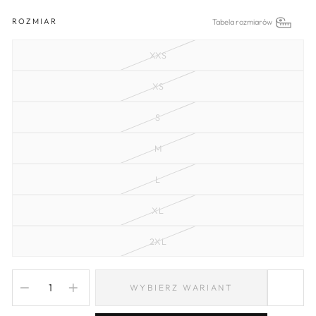
ROZMIAR
Tabela rozmiarów
XXS
XS
S
M
L
XL
2XL
WYBIERZ WARIANT
−
+