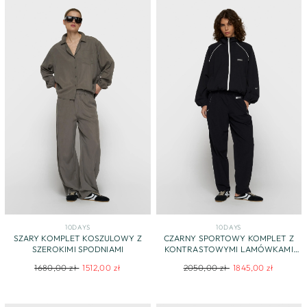
10DAYS
10DAYS
SZARY KOMPLET KOSZULOWY Z
CZARNY SPORTOWY KOMPLET Z
SZEROKIMI SPODNIAMI
KONTRASTOWYMI LAMÓWKAMI
10DAYS
Regular
Sale
Regular
Sale
1680,00 zł
1512,00 zł
2050,00 zł
1845,00 zł
price
price
price
price