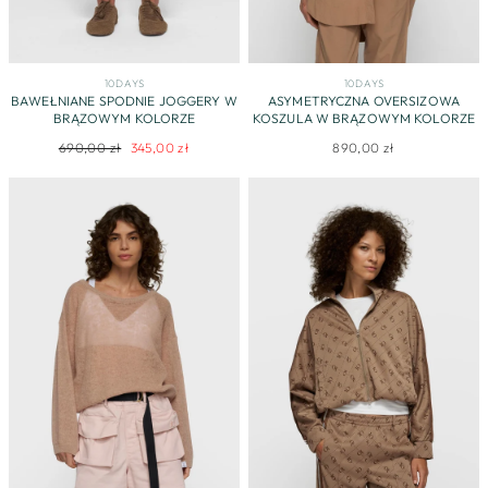
10DAYS
10DAYS
BAWEŁNIANE SPODNIE JOGGERY W
ASYMETRYCZNA OVERSIZOWA
BRĄZOWYM KOLORZE
KOSZULA W BRĄZOWYM KOLORZE
Regularna
Cena
690,00 zł
345,00 zł
890,00 zł
cena
promocyjna