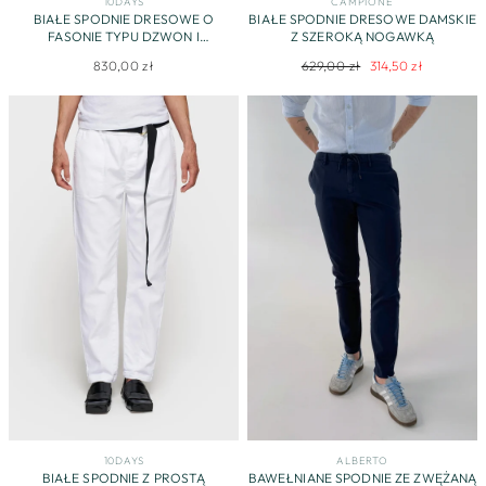
10DAYS
CAMPIONE
BIAŁE SPODNIE DRESOWE O
BIAŁE SPODNIE DRESOWE DAMSKIE
FASONIE TYPU DZWON I
Z SZEROKĄ NOGAWKĄ
NOGAWKAMI Z BRĄZOWYMI
Regularna
Cena
830,00 zł
629,00 zł
314,50 zł
NASZYCIAMI
cena
promocyjna
10DAYS
ALBERTO
BIAŁE SPODNIE Z PROSTĄ
BAWEŁNIANE SPODNIE ZE ZWĘŻANĄ