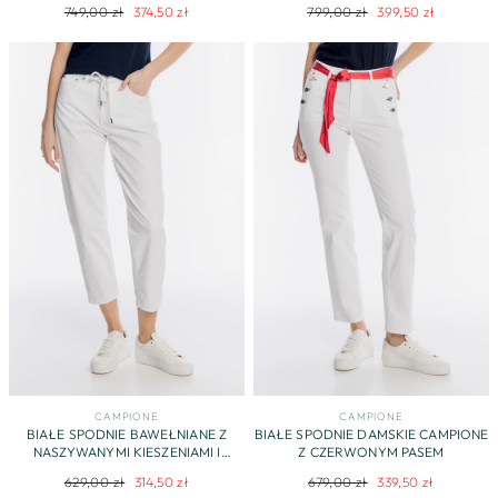
Regularna
Cena
Regularna
Cena
749,00 zł
374,50 zł
799,00 zł
399,50 zł
cena
promocyjna
cena
promocyjna
CAMPIONE
CAMPIONE
BIAŁE SPODNIE BAWEŁNIANE Z
BIAŁE SPODNIE DAMSKIE CAMPIONE
NASZYWANYMI KIESZENIAMI I
Z CZERWONYM PASEM
PRZESZYCIAMI
Regularna
Cena
Regularna
Cena
629,00 zł
314,50 zł
679,00 zł
339,50 zł