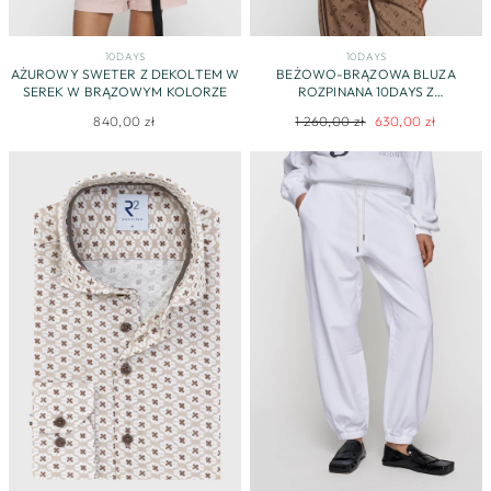
10DAYS
10DAYS
AŻUROWY SWETER Z DEKOLTEM W
BEŻOWO-BRĄZOWA BLUZA
SEREK W BRĄZOWYM KOLORZE
ROZPINANA 10DAYS Z
MONOGRAMEM I STÓJKĄ
Regularna
Cena
840,00 zł
1 260,00 zł
630,00 zł
cena
promocyjna