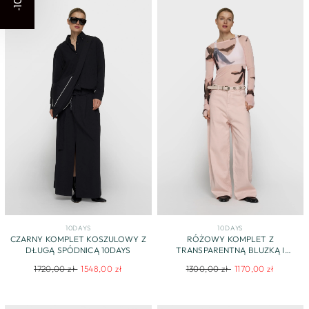
-10%
10DAYS
10DAYS
CZARNY KOMPLET KOSZULOWY Z
RÓŻOWY KOMPLET Z
DŁUGĄ SPÓDNICĄ 10DAYS
TRANSPARENTNĄ BLUZKĄ I
SPODNIAMI
Regular
Sale
Regular
Sale
1720,00 zł
1548,00 zł
1300,00 zł
1170,00 zł
price
price
price
price