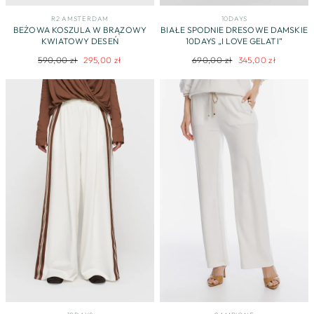
R2 AMSTERDAM
10DAYS
BEŻOWA KOSZULA W BRĄZOWY
BIAŁE SPODNIE DRESOWE DAMSKIE
KWIATOWY DESEŃ
10DAYS „I LOVE GELATI”
Regularna
Cena
Regularna
Cena
590,00 zł
295,00 zł
690,00 zł
345,00 zł
cena
promocyjna
cena
promocyjna