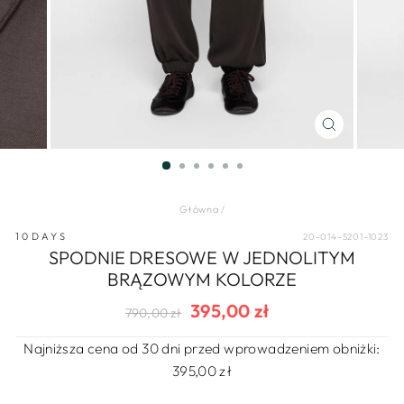
ZAMKNIJ
(ESC)
Główna
/
10DAYS
20-014-5201-1023
SPODNIE DRESOWE W JEDNOLITYM
BRĄZOWYM KOLORZE
395,00 zł
Regularna
Cena
790,00 zł
cena
wyprzedaży
Najniższa cena od 30 dni przed wprowadzeniem obniżki:
395,00 zł