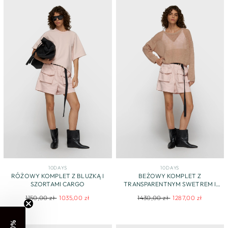
10DAYS
10DAYS
RÓŻOWY KOMPLET Z BLUZKĄ I
BEŻOWY KOMPLET Z
SZORTAMI CARGO
TRANSPARENTNYM SWETREM I
SZORTAMI
Regular
Sale
Regular
Sale
1150,00 zł
1035,00 zł
1430,00 zł
1287,00 zł
price
price
price
price