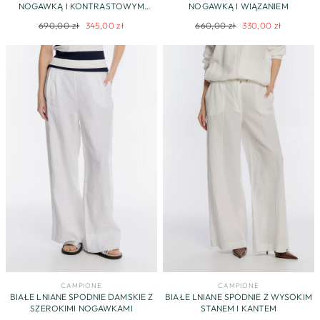
NOGAWKĄ I KONTRASTOWYM
NOGAWKĄ I WIĄZANIEM
PASKIEM
Regularna
Cena
Regularna
Cena
690,00 zł
345,00 zł
660,00 zł
330,00 zł
cena
promocyjna
cena
promocyjna
CAMPIONE
CAMPIONE
BIAŁE LNIANE SPODNIE DAMSKIE Z
BIAŁE LNIANE SPODNIE Z WYSOKIM
SZEROKIMI NOGAWKAMI
STANEM I KANTEM