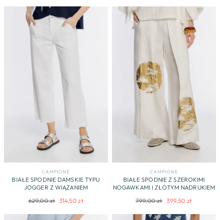
cena
promocyjna
cena
promocyjna
CAMPIONE
CAMPIONE
BIAŁE SPODNIE DAMSKIE TYPU
BIAŁE SPODNIE Z SZEROKIMI
JOGGER Z WIĄZANIEM
NOGAWKAMI I ZŁOTYM NADRUKIEM
Regularna
Cena
Regularna
Cena
629,00 zł
314,50 zł
799,00 zł
399,50 zł
cena
promocyjna
cena
promocyjna