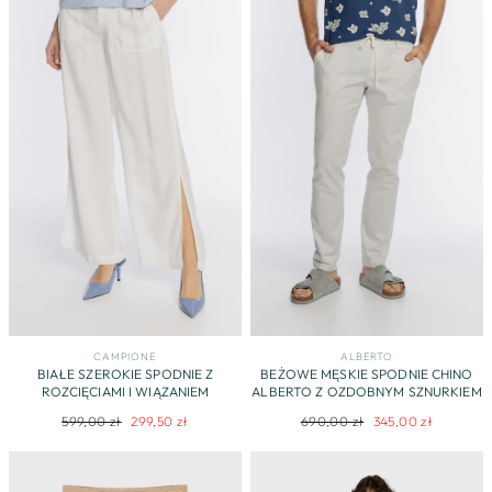
CAMPIONE
ALBERTO
BIAŁE SZEROKIE SPODNIE Z
BEŻOWE MĘSKIE SPODNIE CHINO
ROZCIĘCIAMI I WIĄZANIEM
ALBERTO Z OZDOBNYM SZNURKIEM
Regularna
Cena
Regularna
Cena
599,00 zł
299,50 zł
690,00 zł
345,00 zł
cena
promocyjna
cena
promocyjna