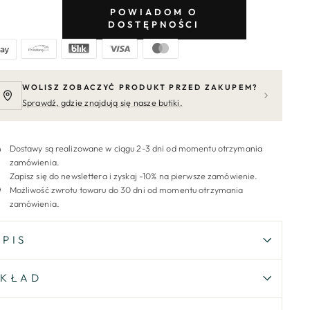
POWIADOM O
DOSTĘPNOŚCI
WOLISZ ZOBACZYĆ PRODUKT PRZED ZAKUPEM?
Sprawdź, gdzie znajdują się nasze butiki.
Dostawy są realizowane w ciągu 2-3 dni od momentu otrzymania
zamówienia.
Zapisz się do newslettera i zyskaj -10% na pierwsze zamówienie.
Możliwość zwrotu towaru do 30 dni od momentu otrzymania
zamówienia.
OPIS
SKŁAD