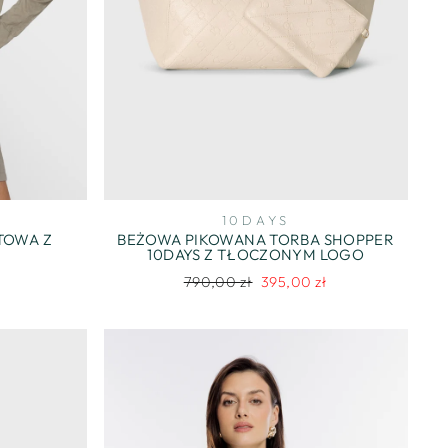
10DAYS
TOWA Z
BEŻOWA PIKOWANA TORBA SHOPPER
10DAYS Z TŁOCZONYM LOGO
Regularna
Cena
790,00 zł
395,00 zł
cena
promocyjna