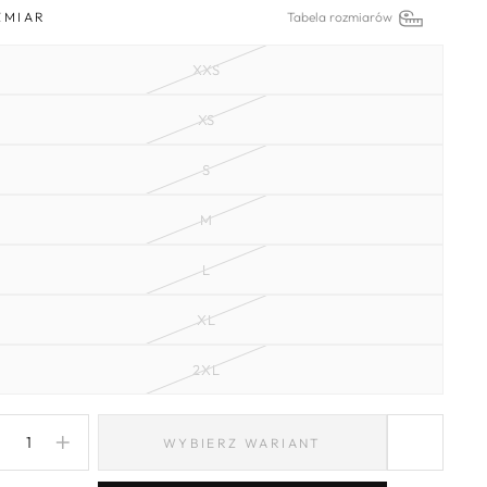
ZMIAR
Tabela rozmiarów
XXS
XS
S
M
L
XL
2XL
WYBIERZ WARIANT
−
+