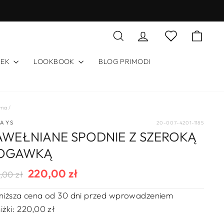
Szukaj
Zaloguj się
Koszy
Lista życzeń
REK
LOOKBOOK
BLOG PRIMODI
wna
/
DAYS
20-007-4201-1185
AWEŁNIANE SPODNIE Z SZEROKĄ
OGAWKĄ
220,00 zł
ularna
na
,00 zł
a
rzedaży
niższa cena od 30 dni przed wprowadzeniem
iżki:
220,00 zł