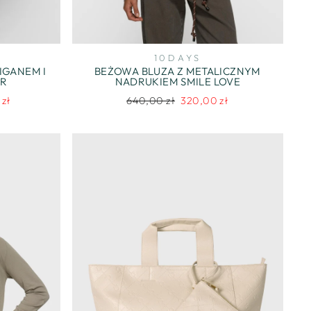
10DAYS
IGANEM I
BEŻOWA BLUZA Z METALICZNYM
ER
NADRUKIEM SMILE LOVE
Regularna
Cena
 zł
640,00 zł
320,00 zł
na
cena
promocyjna