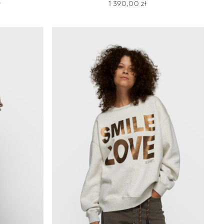
ł
1 390,00 zł
na