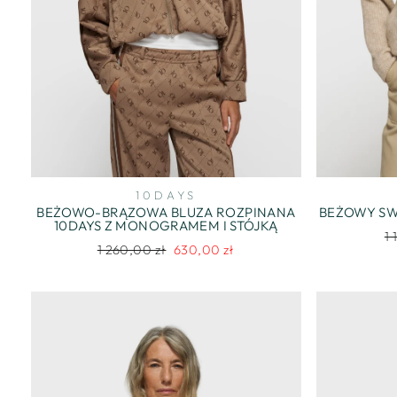
10DAYS
BEŻOWO-BRĄZOWA BLUZA ROZPINANA
BEŻOWY SW
10DAYS Z MONOGRAMEM I STÓJKĄ
R
1 
Regularna
Cena
1 260,00 zł
630,00 zł
c
cena
promocyjna