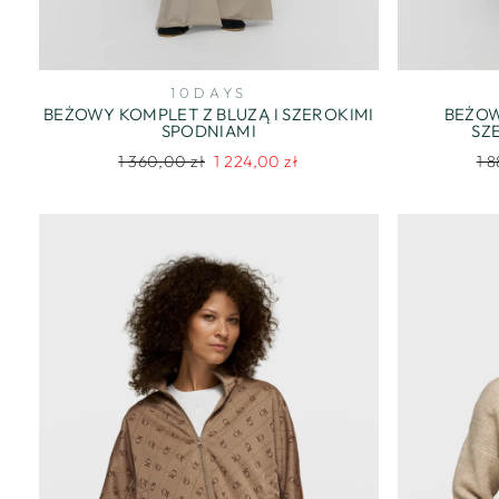
10DAYS
BEŻOWY KOMPLET Z BLUZĄ I SZEROKIMI
BEŻOW
SPODNIAMI
SZ
Regularna
Cena
Re
1 360,00 zł
1 224,00 zł
1 
cena
promocyjna
ce