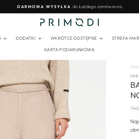
do każdego zamówienia
DARMOWA WYSYŁKA
Wstrzymywanie
pokazu
slajdów
I
DODATKI
WKRÓTCE DOSTĘPNE
STREFA MA
KARTA PODARUNKOWA
Głó
10
B
N
Reg
Ce
740
cen
wyp
Naj
obn