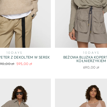
10DAYS
10DAYS
ETER Z DEKOLTEM W SEREK
BEŻOWA BLUZKA KOPER
KOŁNIERZYKIEM
egularna
Cena
190,00 zł
595,00 zł
690,00 zł
ena
promocyjna