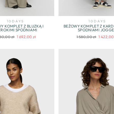
10DAYS
10DAYS
Y KOMPLET Z BLUZKĄ I
BEŻOWY KOMPLET Z KARD
EROKIMI SPODNIAMI
SPODNIAMI JOGG
gularna
Cena
Regularna
Cena
880,00 zł
1 692,00 zł
1 580,00 zł
1 422,00
na
promocyjna
cena
promocyj