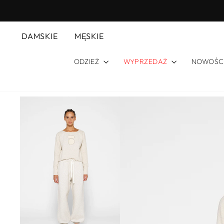
Przejdź
do
treści
DAMSKIE
MĘSKIE
ODZIEŻ
WYPRZEDAŻ
NOWOŚC