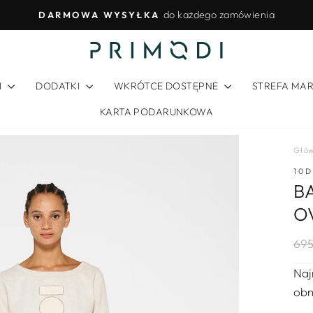
do każdego zamówienia
DARMOWA WYSYŁKA
Wstrzymywanie
pokazu
slajdów
I
DODATKI
WKRÓTCE DOSTĘPNE
STREFA MA
KARTA PODARUNKOWA
Głó
10
B
O
Reg
Ce
695
cen
wyp
Naj
obn