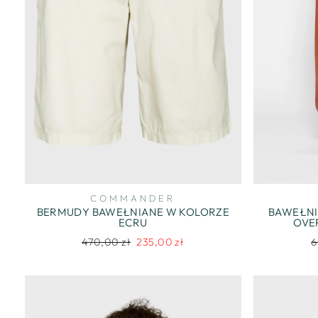
COMMANDER
BERMUDY BAWEŁNIANE W KOLORZE
BAWEŁNI
ECRU
OVE
Regularna
Cena
R
470,00 zł
235,00 zł
6
cena
promocyjna
c