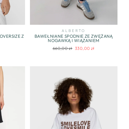
ALBERTO
OVERSIZE Z
BAWEŁNIANE SPODNIE ZE ZWĘŻANĄ
NOGAWKĄ I WIĄZANIEM
Regularna
Cena
660,00 zł
330,00 zł
cena
promocyjna