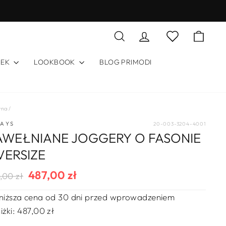
Szukaj
Zaloguj się
Koszy
Lista życzeń
REK
LOOKBOOK
BLOG PRIMODI
wna
/
DAYS
20-003-3204-4001
AWEŁNIANE JOGGERY O FASONIE
VERSIZE
487,00 zł
ularna
na
,00 zł
a
rzedaży
niższa cena od 30 dni przed wprowadzeniem
iżki:
487,00 zł