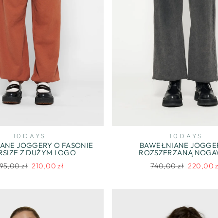
10DAYS
10DAYS
ANE JOGGERY O FASONIE
BAWEŁNIANE JOGGE
RSIZE Z DUŻYM LOGO
ROZSZERZANĄ NOG
egularna
Cena
Regularna
Cena
95,00 zł
210,00 zł
740,00 zł
220,00 z
ena
promocyjna
cena
promocyj