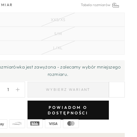
ZMIAR
Tabela rozmiarów
XXS/XS
S/M
L/XL
ozmiarówka jest zawyżona - zalecamy wybór mniejszego
rozmiaru.
WYBIERZ WARIANT
−
+
POWIADOM O
DOSTĘPNOŚCI