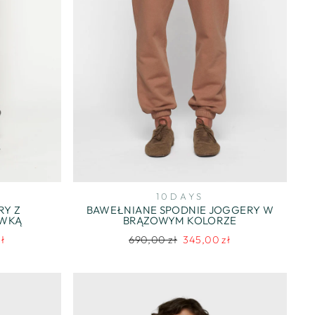
10DAYS
RY Z
BAWEŁNIANE SPODNIE JOGGERY W
AWKĄ
BRĄZOWYM KOLORZE
Regularna
Cena
ł
690,00 zł
345,00 zł
na
cena
promocyjna