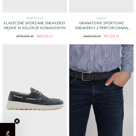
AMBITIOUS
IGI&GO
KLASYCZNE SKÓRZANE SNEAKERSY
GRANATOWE SPORTOWE
MĘSKIE W KOLORZE KONIAKOWYM
SNEAKERSY Z PERFOROWANĄ
CHOLEWKĄ
Regularna
Cena
Regularna
Cena
690,00 zł
345,00 zł
640,00 zł
192,00 zł
cena
promocyjna
cena
promocyjna
-10%