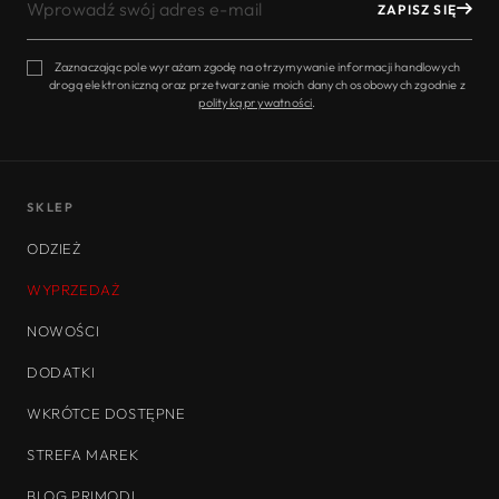
ZAPISZ SIĘ
SWÓJ
ADRES
E-
Zaznaczając pole wyrażam zgodę na otrzymywanie informacji handlowych
drogą elektroniczną oraz przetwarzanie moich danych osobowych zgodnie z
MAIL
polityką prywatności
.
SKLEP
ODZIEŻ
WYPRZEDAŻ
NOWOŚCI
DODATKI
WKRÓTCE DOSTĘPNE
STREFA MAREK
BLOG PRIMODI