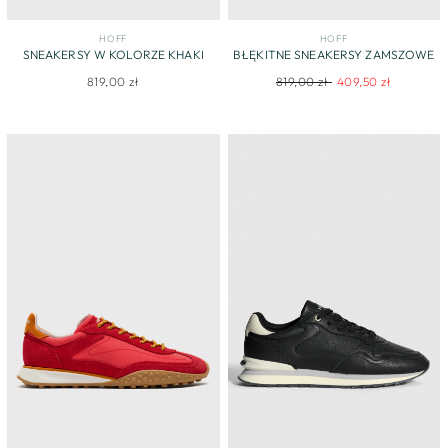
HOFF
HOFF
SNEAKERSY W KOLORZE KHAKI
BŁĘKITNE SNEAKERSY ZAMSZOWE
Regular
Sale
819,00 zł
819,00 zł
409,50 zł
price
price