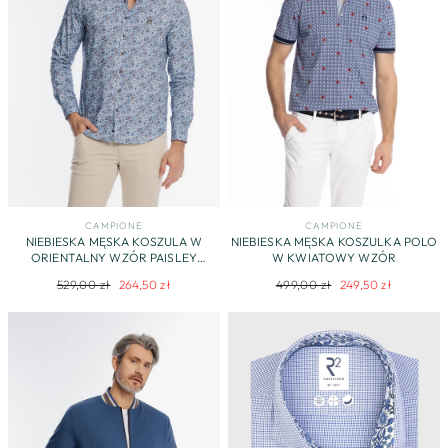
CAMPIONE
CAMPIONE
NIEBIESKA MĘSKA KOSZULA W
NIEBIESKA MĘSKA KOSZULKA POLO
ORIENTALNY WZÓR PAISLEY
W KWIATOWY WZÓR
MODERN FIT
Regularna
Cena
Regularna
Cena
529,00 zł
264,50 zł
499,00 zł
249,50 zł
cena
promocyjna
cena
promocyjna