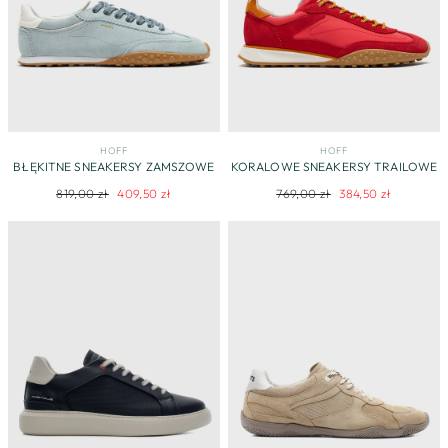
HOFF
HOFF
BŁĘKITNE SNEAKERSY ZAMSZOWE
KORALOWE SNEAKERSY TRAILOWE
Regularna
Cena
Regularna
Cena
819,00 zł
409,50 zł
769,00 zł
384,50 zł
cena
promocyjna
cena
promocyjna