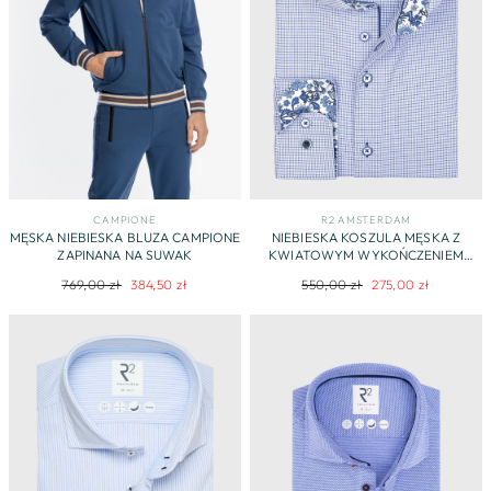
CAMPIONE
R2 AMSTERDAM
MĘSKA NIEBIESKA BLUZA CAMPIONE
NIEBIESKA KOSZULA MĘSKA Z
ZAPINANA NA SUWAK
KWIATOWYM WYKOŃCZENIEM
STÓJKI
Regularna
Cena
Regularna
Cena
769,00 zł
384,50 zł
550,00 zł
275,00 zł
cena
promocyjna
cena
promocyjna