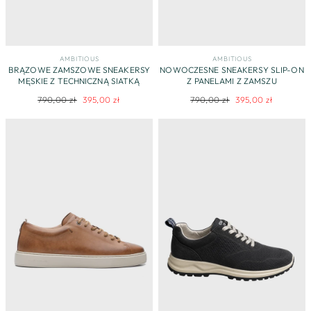
AMBITIOUS
AMBITIOUS
BRĄZOWE ZAMSZOWE SNEAKERSY
NOWOCZESNE SNEAKERSY SLIP-ON
MĘSKIE Z TECHNICZNĄ SIATKĄ
Z PANELAMI Z ZAMSZU
Regularna
Cena
Regularna
Cena
790,00 zł
395,00 zł
790,00 zł
395,00 zł
cena
promocyjna
cena
promocyjna