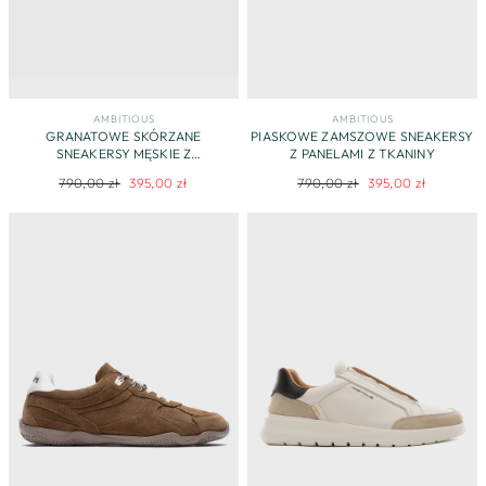
AMBITIOUS
AMBITIOUS
GRANATOWE SKÓRZANE
PIASKOWE ZAMSZOWE SNEAKERSY
SNEAKERSY MĘSKIE Z
Z PANELAMI Z TKANINY
KONTRASTOWĄ BIAŁĄ PODESZWĄ
Regularna
Cena
Regularna
Cena
790,00 zł
395,00 zł
790,00 zł
395,00 zł
cena
promocyjna
cena
promocyjna