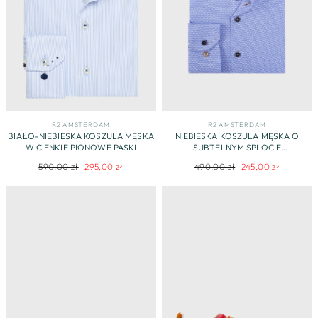
R2 AMSTERDAM
R2 AMSTERDAM
BIAŁO-NIEBIESKA KOSZULA MĘSKA
NIEBIESKA KOSZULA MĘSKA O
W CIENKIE PIONOWE PASKI
SUBTELNYM SPLOCIE
DZIANINOWYM
Regularna
Cena
Regularna
Cena
590,00 zł
295,00 zł
490,00 zł
245,00 zł
cena
promocyjna
cena
promocyjna