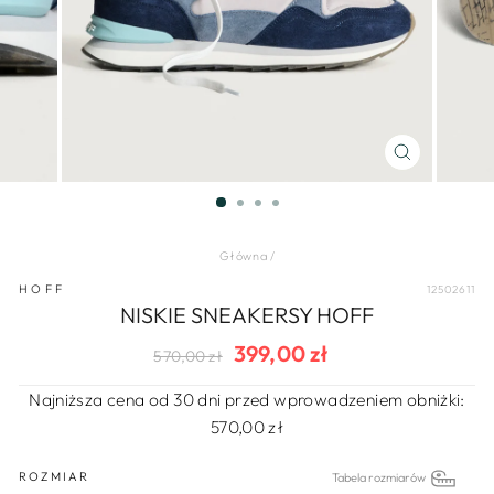
ZAMKNIJ
(ESC)
Główna
/
HOFF
12502611
NISKIE SNEAKERSY HOFF
399,00 zł
Regularna
Cena
570,00 zł
cena
wyprzedaży
Najniższa cena od 30 dni przed wprowadzeniem obniżki:
570,00 zł
ROZMIAR
Tabela rozmiarów