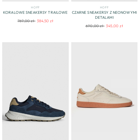
HOFF
HOFF
KORALOWE SNEAKERSY TRAILOWE
CZARNE SNEAKERSY Z NEONOWYMI
DETALAMI
Regular
Sale
769,00 zł
384,50 zł
Regular
Sale
690,00 zł
345,00 zł
price
price
price
price