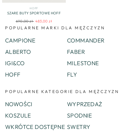
HOFF
SZARE BUTY SPORTOWE HOFF
Regular
Sale
690,00 zł
483,00 zł
price
price
POPULARNE MARKI DLA MĘŻCZYZN
CAMPIONE
COMMANDER
ALBERTO
FABER
IGI&CO
MILESTONE
HOFF
FLY
POPULARNE KATEGORIE DLA MĘŻCZYZN
NOWOŚCI
WYPRZEDAŻ
KOSZULE
SPODNIE
WKRÓTCE DOSTĘPNE
SWETRY