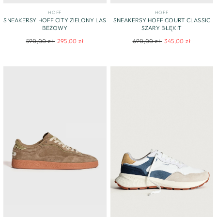
HOFF
HOFF
SNEAKERSY HOFF CITY ZIELONY LAS
SNEAKERSY HOFF COURT CLASSIC
BEŻOWY
SZARY BŁĘKIT
Regular
Sale
Regular
Sale
590,00 zł
295,00 zł
690,00 zł
345,00 zł
price
price
price
price