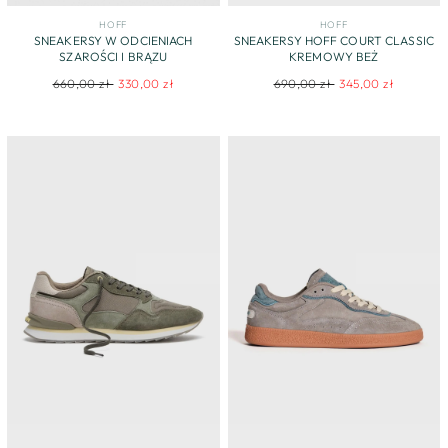
HOFF
HOFF
SNEAKERSY W ODCIENIACH
SNEAKERSY HOFF COURT CLASSIC
SZAROŚCI I BRĄZU
KREMOWY BEŻ
Regular
Sale
Regular
Sale
660,00 zł
330,00 zł
690,00 zł
345,00 zł
price
price
price
price