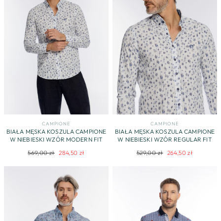
CAMPIONE
CAMPIONE
BIAŁA MĘSKA KOSZULA CAMPIONE
BIAŁA MĘSKA KOSZULA CAMPIONE
W NIEBIESKI WZÓR MODERN FIT
W NIEBIESKI WZÓR REGULAR FIT
Regularna
Cena
Regularna
Cena
569,00 zł
284,50 zł
529,00 zł
264,50 zł
cena
promocyjna
cena
promocyjna