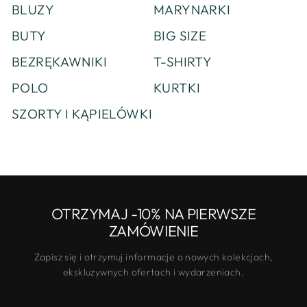
BLUZY
MARYNARKI
BUTY
BIG SIZE
BEZRĘKAWNIKI
T-SHIRTY
POLO
KURTKI
SZORTY I KĄPIELÓWKI
OTRZYMAJ -10% NA PIERWSZE
ZAMÓWIENIE
Zapisz się i otrzymuj informacje o nowych kolekcjach,
ekskluzywnych ofertach i wydarzeniach.
WPROWADŹ