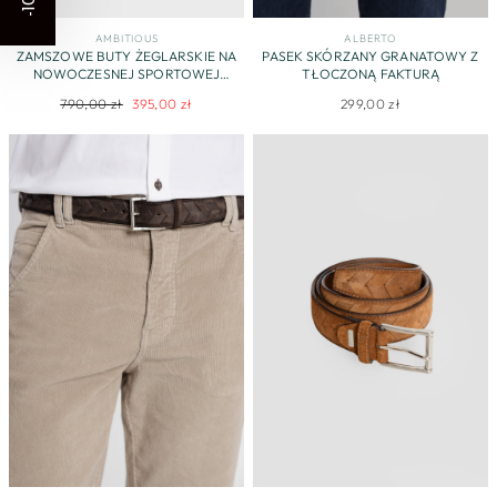
AMBITIOUS
ALBERTO
ZAMSZOWE BUTY ŻEGLARSKIE NA
PASEK SKÓRZANY GRANATOWY Z
NOWOCZESNEJ SPORTOWEJ
TŁOCZONĄ FAKTURĄ
PODESZWIE
Regularna
Cena
790,00 zł
395,00 zł
299,00 zł
cena
promocyjna