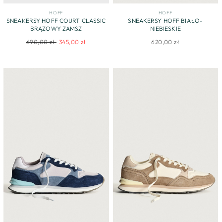
HOFF
HOFF
SNEAKERSY HOFF COURT CLASSIC
SNEAKERSY HOFF BIAŁO-
BRĄZOWY ZAMSZ
NIEBIESKIE
Regular
Sale
690,00 zł
345,00 zł
620,00 zł
price
price