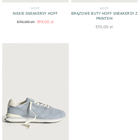
HOFF
HOFF
NISKIE SNEAKERSY HOFF
BRĄZOWE BUTY HOFF SNEAKERSY Z
PRINTEM
Regular
Sale
570,00 zł
399,00 zł
570,00 zł
price
price