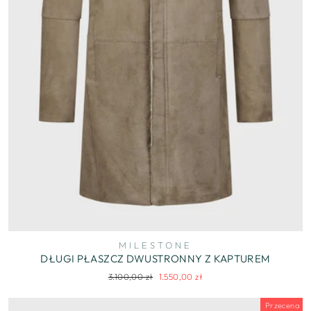
MILESTONE
DŁUGI PŁASZCZ DWUSTRONNY Z KAPTUREM
Regularna
Cena
3.100,00 zł
1.550,00 zł
cena
wyprzedaży
Przecena