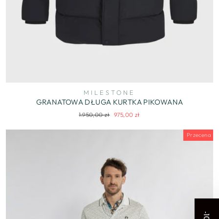
MILESTONE
GRANATOWA DŁUGA KURTKA PIKOWANA
Regularna
Cena
1.950,00 zł
975,00 zł
cena
wyprzedaży
Przecena