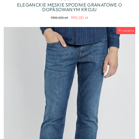
ELEGANCKIE MĘSKIE SPODNIE GRANATOWE O
DOPASOWANYM KROJU
Regularna
Cena
780,00 zł
390,00 zł
cena
wyprzedaży
Przecena