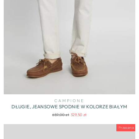
CAMPIONE
DŁUGIE, JEANSOWE SPODNIE W KOLORZE BIAŁYM
Regularna
Cena
659,00 zł
329,50 zł
cena
wyprzedaży
Przecena