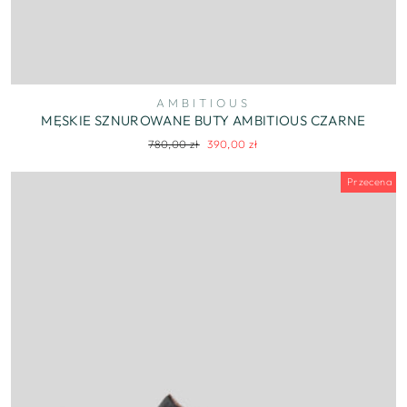
AMBITIOUS
MĘSKIE SZNUROWANE BUTY AMBITIOUS CZARNE
Regularna
Cena
780,00 zł
390,00 zł
cena
wyprzedaży
Przecena