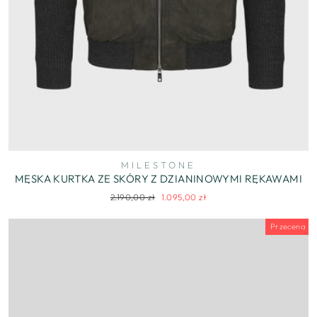
MILESTONE
MĘSKA KURTKA ZE SKÓRY Z DZIANINOWYMI RĘKAWAMI
Regularna
Cena
2.190,00 zł
1.095,00 zł
cena
wyprzedaży
Przecena