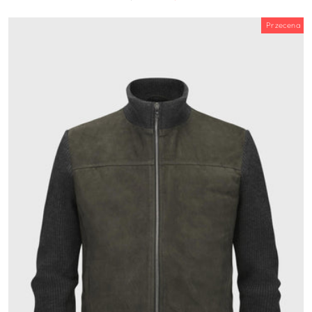
cena
wyprzedaży
Przecena