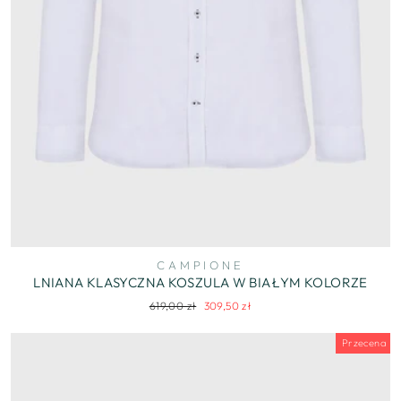
CAMPIONE
LNIANA KLASYCZNA KOSZULA W BIAŁYM KOLORZE
Regularna
Cena
619,00 zł
309,50 zł
cena
wyprzedaży
Przecena