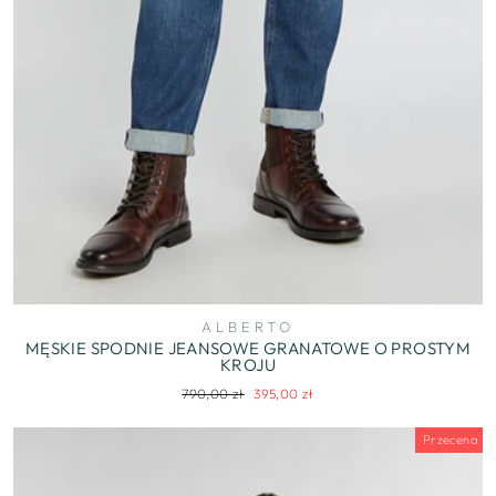
ALBERTO
MĘSKIE SPODNIE JEANSOWE GRANATOWE O PROSTYM
KROJU
Regularna
Cena
790,00 zł
395,00 zł
cena
wyprzedaży
Przecena