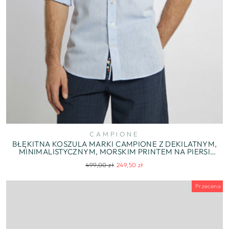
CAMPIONE
BŁĘKITNA KOSZULA MARKI CAMPIONE Z DEKILATNYM,
MINIMALISTYCZNYM, MORSKIM PRINTEM NA PIERSI
REGULAR FIT
Regularna
Cena
499,00 zł
249,50 zł
cena
wyprzedaży
Przecena