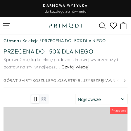
Przejdź
DARMOWA WYSYŁKA
do
do każdego zamówienia
Wstrzymywanie
treści
pokazu
Nawigacja na stronie
Szukaj
K
slajdów
Lista życ
Główna
/
Kolekcje
/
PRZECENA DO -50% DLA NIEGO
PRZECENA DO -50% DLA NIEGO
Sprawdź męską kolekcję podczas zimowej wyprzedaży i
postaw na styl w najlepsz...
Czytaj więcej
GÓRA
T-SHIRTY
KOSZULE
POLO
SWETRY
BLUZY
BEZRĘKAWNIKI
MARY
SORTUJ
Przecena