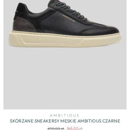
AMBITIOUS
SKÓRZANE SNEAKERSY MĘSKIE AMBITIOUS CZARNE
Regularna
Cena
690,00 zł
345,00 zł