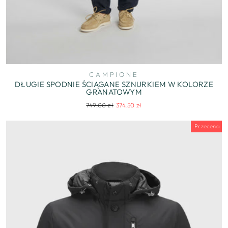
CAMPIONE
DŁUGIE SPODNIE ŚCIĄGANE SZNURKIEM W KOLORZE
GRANATOWYM
Regularna
Cena
749,00 zł
374,50 zł
cena
wyprzedaży
Przecena