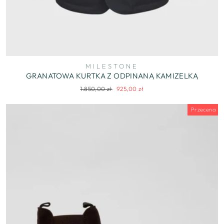
MILESTONE
GRANATOWA KURTKA Z ODPINANĄ KAMIZELKĄ
Regularna
Cena
1.850,00 zł
925,00 zł
cena
wyprzedaży
Przecena