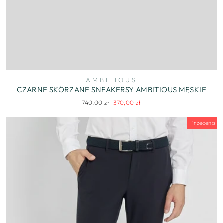
AMBITIOUS
CZARNE SKÓRZANE SNEAKERSY AMBITIOUS MĘSKIE
Regularna
Cena
740,00 zł
370,00 zł
cena
wyprzedaży
Przecena