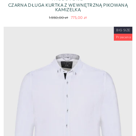
CZARNA DŁUGA KURTKA Z WEWNĘTRZNĄ PIKOWANĄ
KAMIZELKĄ
Regularna
Cena
1.550,00 zł
775,00 zł
cena
wyprzedaży
BIG SIZE
Przecena