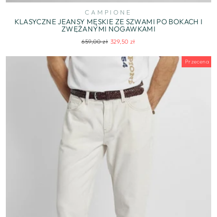
CAMPIONE
KLASYCZNE JEANSY MĘSKIE ZE SZWAMI PO BOKACH I
ZWĘŻANYMI NOGAWKAMI
Regularna
Cena
659,00 zł
329,50 zł
cena
wyprzedaży
Przecena