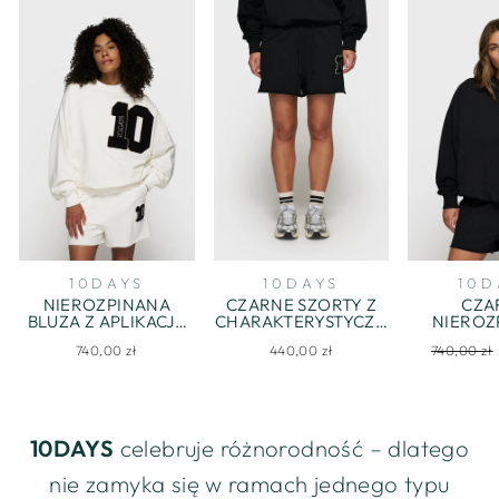
10DAYS
10DAYS
10D
NIEROZPINANA
CZARNE SZORTY Z
CZA
BLUZA Z APLIKACJĄ
CHARAKTERYSTYCZN
NIEROZ
W KONTRASTOWYM
Ą NASZYWKĄ „10”
BLU
Regularna
740,00 zł
440,00 zł
740,00 zł
KOLORZE
KONTRA
cena
NADR
10DAYS
celebruje różnorodność – dlatego
nie zamyka się w ramach jednego typu