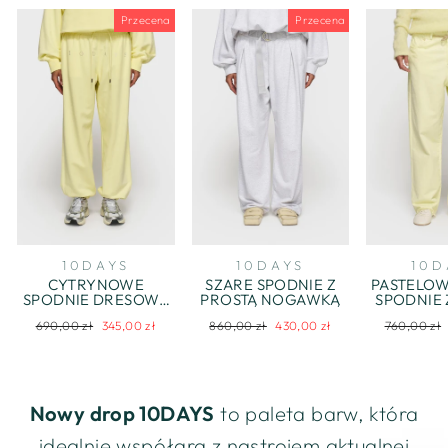
Przecena
Przecena
10DAYS
10DAYS
10D
CYTRYNOWE
SZARE SPODNIE Z
PASTELO
SPODNIE DRESOWE
PROSTĄ NOGAWKĄ
SPODNIE 
Z HAFTOWANYM
NOGA
Regularna
Cena
Regularna
Cena
Regularna
690,00 zł
345,00 zł
860,00 zł
430,00 zł
760,00 zł
LOGO
SUR
cena
wyprzedaży
cena
wyprzedaży
WYKOŃC
cena
Nowy drop 10DAYS
to paleta barw, która
idealnie współgra z nastrojem aktualnej