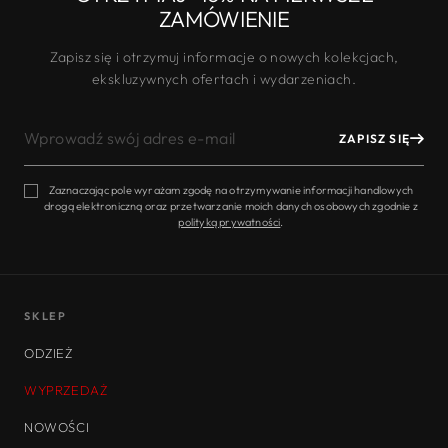
ZAMÓWIENIE
Zapisz się i otrzymuj informacje o nowych kolekcjach,
ekskluzywnych ofertach i wydarzeniach.
WPROWADŹ
ZAPISZ SIĘ
SWÓJ
ADRES
E-
Zaznaczając pole wyrażam zgodę na otrzymywanie informacji handlowych
drogą elektroniczną oraz przetwarzanie moich danych osobowych zgodnie z
MAIL
polityką prywatności
.
SKLEP
ODZIEŻ
WYPRZEDAŻ
NOWOŚCI