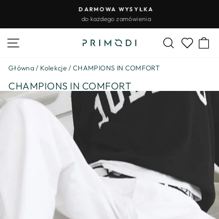
Przejdź
DARMOWA WYSYŁKA
do
do każdego zamówienia
Wstrzymywanie
treści
pokazu
Nawigacja na stronie
Szukaj
Ko
slajdów
Lista życz
Główna
/
Kolekcje
/
CHAMPIONS IN COMFORT
CHAMPIONS IN COMFORT